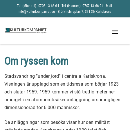
Tel (Michael): 0708-13 66 64 - Tel (Hannes): 0707-13 66 91 -
Mail:
info@kulturkompaniet.eu
- Björkholmsplan 7, 371 36 Karlskrona
Naviga
av/på
Om ryssen kom
Stadsvandring ”under jord” i centrala Karlskrona.
Visningen är upplagd som en tidsresa som börjar 1923
och slutar 1959. 1959 kommer vi stå trettio meter ner i
urberget i en atombombsäker anläggning ursprungligen
dimensionerad för 6.000 människor.
De anläggningar som besöks visar hur den militärt