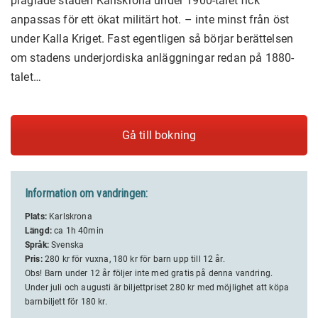
präglade staden Karlskrona under 1900-talet fick
anpassas för ett ökat militärt hot. – inte minst från öst
under Kalla Kriget. Fast egentligen så börjar berättelsen
om stadens underjordiska anläggningar redan på 1880-
talet…
Gå till bokning
Information om vandringen:
Plats:
Karlskrona
Längd:
ca 1h 40min
Språk:
Svenska
Pris:
280 kr för vuxna, 180 kr för barn upp till 12 år.
Obs! Barn under 12 år följer inte med gratis på denna vandring.
Under juli och augusti är biljettpriset 280 kr med möjlighet att köpa
barnbiljett för 180 kr.