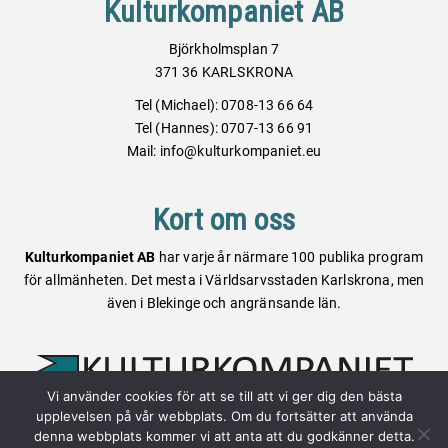
Kulturkompaniet AB
Björkholmsplan 7
371 36 KARLSKRONA
Tel (Michael): 0708-13 66 64
Tel (Hannes): 0707-13 66 91
Mail: info@kulturkompaniet.eu
Kort om oss
Kulturkompaniet AB
har varje år närmare 100 publika program
för allmänheten. Det mesta i Världsarvsstaden Karlskrona, men
även i Blekinge och angränsande län.
Vi använder cookies för att se till att vi ger dig den bästa
upplevelsen på vår webbplats. Om du fortsätter att använda
Webbplatsen är skapad av:
denna webbplats kommer vi att anta att du godkänner detta.