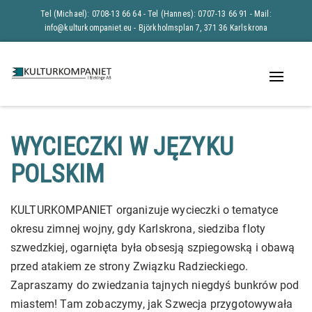
Tel (Michael): 0708-13 66 64 - Tel (Hannes): 0707-13 66 91 -
Mail:
info@kulturkompaniet.eu
- Björkholmsplan 7, 371 36 Karlskrona
Naviga
av/på
WYCIECZKI W JĘZYKU
POLSKIM
KULTURKOMPANIET organizuje wycieczki o tematyce
okresu zimnej wojny, gdy Karlskrona, siedziba floty
szwedzkiej, ogarnięta była obsesją szpiegowską i obawą
przed atakiem ze strony Związku Radzieckiego.
Zapraszamy do zwiedzania tajnych niegdyś bunkrów pod
miastem! Tam zobaczymy, jak Szwecja przygotowywała