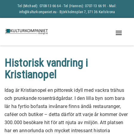
Tel (Michael): 0708-13 66 64 - Tel (Hannes): 0707-13 66 91 -
Mail:
info@kulturkompaniet.eu
- Björkholmsplan 7, 371 36 Karlskrona
Naviga
av/på
Historisk vandring i
Kristianopel
Idag är Kristianopel en pittoresk idyll med vackra trähus
och prunkande rosenträdgårdar. I den lilla byn som bara
lär ha fyrtio bofasta invånare finns ändå restauranger,
caféer och butiker – detta därför att varje år kommer över
300.000 besökare hit för att njuta av miljön. Att platsen
har en annorlunda och mycket intressant historia