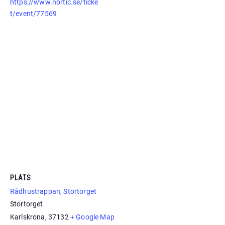
https://www.nortic.se/ticke
t/event/77569
PLATS
Rådhustrappan, Stortorget
Stortorget
Karlskrona
,
37132
+ Google Map