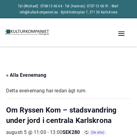
Tel (Michael): 0708-13 66 64 - Tel (Hannes): 0707-13 66 91 -
Mail:
info@kulturkompaniet.eu
- Björkholmsplan 7, 371 36 Karlskrona
Naviga
av/på
« Alla Evenemang
Detta evenemang har redan ägt rum.
Om Ryssen Kom – stadsvandring
under jord i centrala Karlskrona
SEK280
augusti 5 @ 11:00
-
13:00