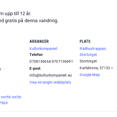
n upp till 12 år.
med gratis på denna vandring.
ARRANGÖR
PLATS
Kulturkompaniet
Rådhustrappan,
Telefon
Stortorget
Stortorget
0708136664 0707136691
Karlskrona
,
37132
+
E-post
0
Google Map
info@kulturkompaniet.eu
Visa Arrangör-webbplats
nortic.se/tic
77569