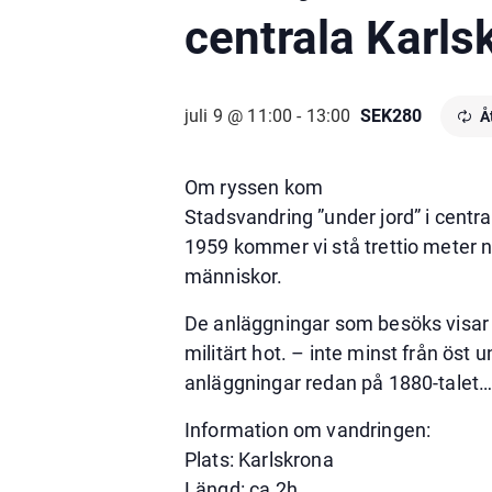
centrala Karls
juli 9 @ 11:00
-
13:00
SEK280
Å
Om ryssen kom
Stadsvandring ”under jord” i centr
1959 kommer vi stå trettio meter 
människor.
De anläggningar som besöks visar h
militärt hot. – inte minst från öst
anläggningar redan på 1880-talet
Information om vandringen:
Plats: Karlskrona
Längd: ca 2h