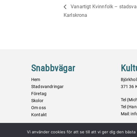
Vanartigt Kvinnfolk – stadsva
Karlskrona
Snabbvägar
Kult
Hem
Björkho
Stadsvandringar
371 36
Företag
Tel (Mic
Skolor
Tel (Han
Om oss
Mail: i
Kontakt
Vi använder cookies för att se till att vi ger dig den bä