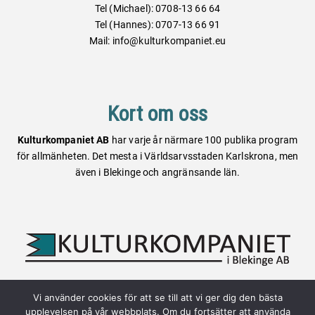
Tel (Michael): 0708-13 66 64
Tel (Hannes): 0707-13 66 91
Mail: info@kulturkompaniet.eu
Kort om oss
Kulturkompaniet AB
har varje år närmare 100 publika program
för allmänheten. Det mesta i Världsarvsstaden Karlskrona, men
även i Blekinge och angränsande län.
Vi använder cookies för att se till att vi ger dig den bästa
Webbplatsen är skapad av:
upplevelsen på vår webbplats. Om du fortsätter att använda
Altefur Development