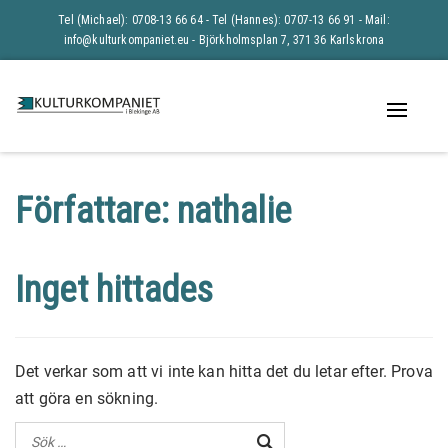
Tel (Michael): 0708-13 66 64 - Tel (Hannes): 0707-13 66 91 -
Mail:
info@kulturkompaniet.eu
- Björkholmsplan 7, 371 36 Karlskrona
Naviga
av/på
Författare:
nathalie
Inget hittades
Det verkar som att vi inte kan hitta det du letar efter. Prova
att göra en sökning.